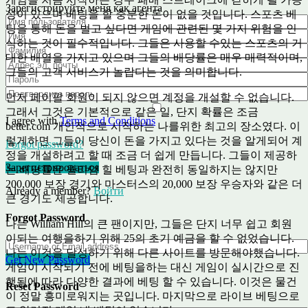
Зарегистрируйте меня как агента
성이 있으며 베팅을 할 충분한 돈이 없을 것입니다. 스포츠 베
팅을 통해 돈을 벌고 싶다면 게임에 관련된 몇 가지 위험을 인
식하는 것이 필수적입니다. 그들은 사용할 수있는 스포츠의 거
대한 배열을 가지고 있으며 그들의 배당률은 매우 매력적이며,
그들의 고객 서비스가 놀랍다는 것을 의미합니다.
먼저 페이팔 회원이 되지 않으면 계정을 개설할 수 없습니다.
그래서 그것은 기본적으로 같은 일, 단지 확률은 조금
I agree with
Terms and Conditions
better.com 개인적으로 시작하는 나를위한 최고의 장소였다. 이
렇게하면 그들이 당신이 돈을 가지고 있다는 것을 알게되어 계
Forgot password?
정을 개설하려고 할 때 조금 더 쉽게 만듭니다. 그들이 제공하
Зарегистрироваться
는 배당률은 윌리엄 힐 베팅과 완전히 동일하지는 않지만
200,000 보장 경기와 마스터스의 20,000 보장 우승자와 같은 더
Already a member?
Войти
큰 경기도 제공합니다.
Forgot Password
나는 William Hill의 큰 팬이지만, 그들은 단지 너무 쉽고 회원
이되는 여행을하기 위해 25의 초기 예금을 할 수 없었습니다.
나는 이것을 달성하기 위해 다른 사이트를 방문해야했습니다.
Get New Password
게임이 시작되기 전에 베팅을하는 대신 게임이 실시간으로 진
행됨에 따라 다양한 결과에 베팅 할 수 있습니다. 이것은 물건
Reset Password
이 정말 흥미로워지는 곳입니다. 마지막으로 라이브 베팅으로