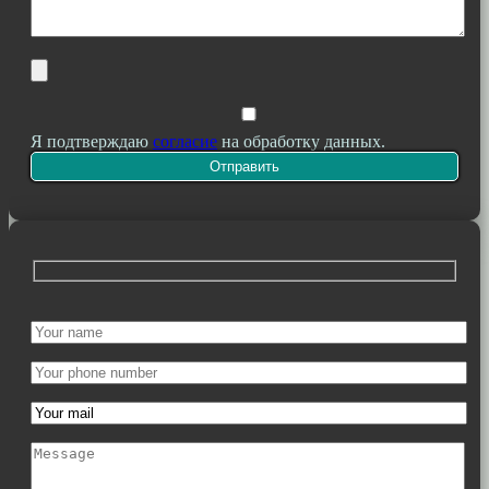
Я подтверждаю
согласие
на обработку данных.