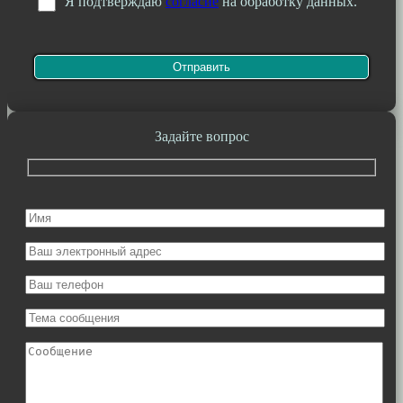
Я подтверждаю
согласие
на обработку данных.
Задайте вопрос