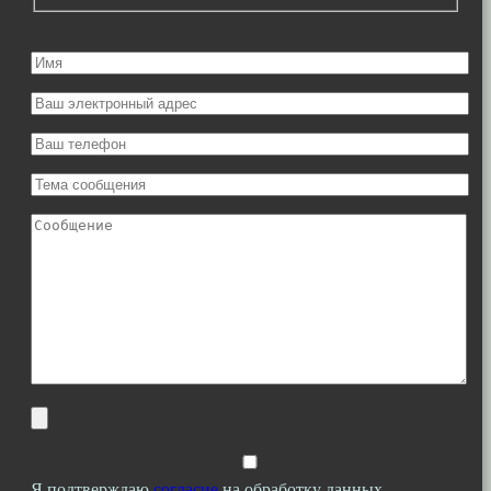
Я подтверждаю
согласие
на обработку данных.