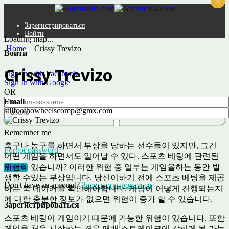
×
×
×
×
×
×
Зарегистрироваться
Войти
Loading map...
Home
Crissy Trevizo
Войти
Crissy Trevizo
Sign In with Facebook
Sign In with Google
OR
Email
stilfoothowheelscomp@gmx.com
Remember me
축구나 농구를 하면서 부상을 당하는 선수들이 있지만, 그건
Forgot password?
어떤 게임을 하면서도 일어날 수 있다. 스포츠 베팅에 관련된
위험이 있습니까? 이러한 위험 중 일부는 게임을하는 동안 발
Войти
생할 수있는 부상입니다. 당신이하기 전에 스포츠 베팅을 제공
Don't have an account?
Зарегистрироваться
하는 북 메이커를 확인해야합니다. 게임이 어떻게 진행되는지
에 대한 충분한 정보가 없으면 위험이 증가 할 수 있습니다.
Зарегистрироваться
스포츠 베팅이 게임이기 때문에 가능한 위험이 있습니다. 또한
게임을 처음 시작하는 경우 패배 스트레이크에 갇히게 될 가능