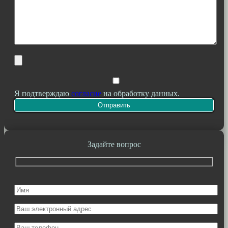
Я подтверждаю
согласие
на обработку данных.
Задайте вопрос