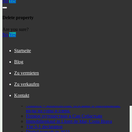
No
Yes
Immobilienspezialist
Delete property
Kürzlich hinzugefügte Objekte
Are you sure?
No
Yes
Lloret de Mar- Fenals ref: LM-019
233000€
Wohnungen
Startseite
Продаётся недвижимость в городе Льорет де Мар
ref: 34557
Blog
156000€
Wohnungen
Zu vermieten
Neueste beiträge
Zu verkaufen
Льорет-де-Мар (Lloret de Mar) – популярный
курортный город на побережье Коста-Брава
Kontakt
Residence permit in Spain and immigration
Andorra – живописные пейзажи и панорамные
виды на горы и озера.
Первое путешествие в Сан Себастьян
Immobilienkauf in Lloret de Mar, Costa Brava
The S-1 declaration
Digital nomads in 2023