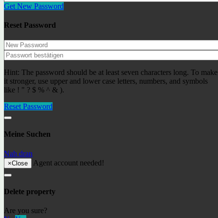
Get New Password
Lloret de Mar- Fenals ref: LM-019
233000€
Wohnungen
Reset Password
Apartment SeeSE go2lloret
170€
Wohnungen
Kürzlich gelistete Immobilien
Hint: The password should be at least seven characters long. To make
it stronger, use upper and lower case letters, numbers, and symbols
like ! " ? $ % ^ & ).
Luxury Villa for Sale in Lloret de Mar — Costa Brava -
Haruco
Reset Password
1589000€
Villa / Casa
Lloret de Mar- Fenals ref: LM-019
Meine Suchen
233000€
Wohnungen
Nah dran
Apartment SeeSE go2lloret
Agent account needed!
170€
Wohnungen
×
Close
Unsere Agenten
Delete property
Are you sure?
Alexander I.