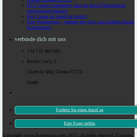
DGT warnt Autofahrer, dass sie ihren Führerschein
zurückgeben müssen.
Der Cirque du Soleil ist zurück
Eine Wanderung – entlang des Sees zum größten Baum
Kataloniens!
verbinde dich mit uns
+34 722 465 683
Rector Coch, 5
Lloret de Mar, Girona 17310
Spain
Fordern Sie einen Anruf an
Eine Frage stellen
Copyright www.lloretmania.com 2021, all rights reserved. Copying