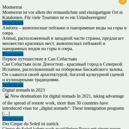
×
×
×
×
×
×
Montserrat
Montserrat ist vor allem der erstaunlichste und einzigartigste Ort in
Katalonien. Für viele Touristen ist es ein Urlaubsereignis!
Weiterlesen
Andorra – живописные пейзажи и панорамные виды на горы и
озера.
Arinsal, расположенный в западной части страны, предлагает
множество красивых мест, живописных пейзажей и
панорамных видов на горы и озера.
Weiterlesen
Первое путешествие в Сан Себастьян
Сан Себастьян (или Доностия) - красивый город в Северной
Испании, расположенный на побережье Бискайского залива.
Он славится своей архитектурой, богатой культурной сценой
и кулинарными традициями.
Weiterlesen
Digital nomads in 2023
💻 New destinations for digital nomads In 2021, taking advantage
of the spread of remote work, more than 30 countries have
introduced visas for „digital nomads“. These immigration programs
[…]
Weiterlesen
Der Cirque du Soleil ist zurück
Cirque du Soleil kehrte nach zweijähriger Pause mit einem neuen