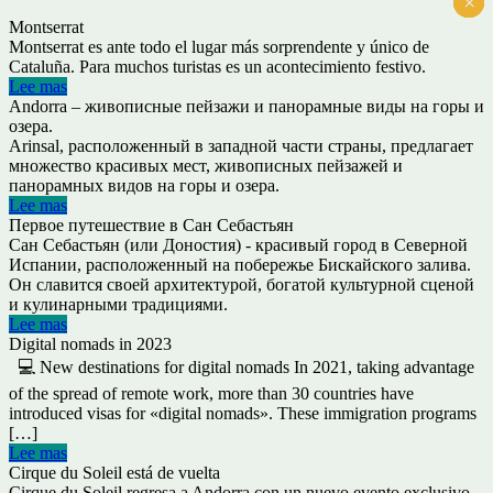
×
×
×
×
×
×
Montserrat
Montserrat es ante todo el lugar más sorprendente y único de
Cataluña. Para muchos turistas es un acontecimiento festivo.
Lee mas
Andorra – живописные пейзажи и панорамные виды на горы и
озера.
Arinsal, расположенный в западной части страны, предлагает
множество красивых мест, живописных пейзажей и
панорамных видов на горы и озера.
Lee mas
Первое путешествие в Сан Себастьян
Сан Себастьян (или Доностия) - красивый город в Северной
Испании, расположенный на побережье Бискайского залива.
Он славится своей архитектурой, богатой культурной сценой
и кулинарными традициями.
Lee mas
Digital nomads in 2023
💻 New destinations for digital nomads In 2021, taking advantage
of the spread of remote work, more than 30 countries have
introduced visas for «digital nomads». These immigration programs
[…]
Lee mas
Cirque du Soleil está de vuelta
Cirque du Soleil regresa a Andorra con un nuevo evento exclusivo