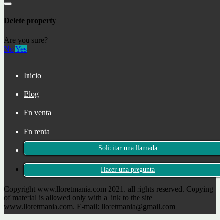
grande de Cataluña!
Rupit: la ciudad de las brujas y una joya medieval
Delete property
Conéctate con nosotros
Are you sure?
No
Yes
+34 722 465 683
Rector Coch, 5
Inicio
Lloret de Mar, Girona 17310
Blog
Spain
En venta
En renta
Solicitar una llamada
Contacte con
Hacer una pregunta
Copyright www.lloretmania.com 2021, all rights reserved. Copying
of material is allowed only with a link to the site
www.lloretmania.com. E-mail: lloretmania@gmail.com