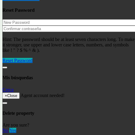
Reset Password
Objetos agregados recientemente
Lloret de Mar- Fenals ref: LM-019
Hint: The password should be at least seven characters long. To make
233000€
Apartamentos
it stronger, use upper and lower case letters, numbers, and symbols
like ! " ? $ % ^ & ).
Propiedad en venta en Lloret de Mar ref: 34557
156000€
Apartamentos
Reset Password
Últimas publicaciones
Mis búsquedas
Residence permit in Spain and immigration
Andorra – живописные пейзажи и панорамные
Cerca
виды на горы и озера.
Agent account needed!
Первое путешествие в Сан Себастьян
×
Close
Comprar una propiedad en Lloret de Mar, Costa Brava
The S-1 declaration
Digital nomads in 2023
Delete property
La DGT advierte a los conductores que deben devolver
el carné de conducir.
Are you sure?
Cirque du Soleil está de vuelta
No
Yes
Una caminata – ¡a lo largo del lago hasta el árbol más