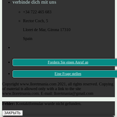
verbinde dich mit uns
+34 722 465 683
Rector Coch, 5
Lloret de Mar, Girona 17310
Spain
Fordern Sie einen Anruf an
Eine Frage stellen
Copyright www.lloretmania.com 2021, all rights reserved. Copying
of material is allowed only with a link to the site
www.lloretmania.com. E-mail: lloretmania@gmail.com
Fehler:
Kontaktformular wurde nicht gefunden.
ЗАКРЫТЬ