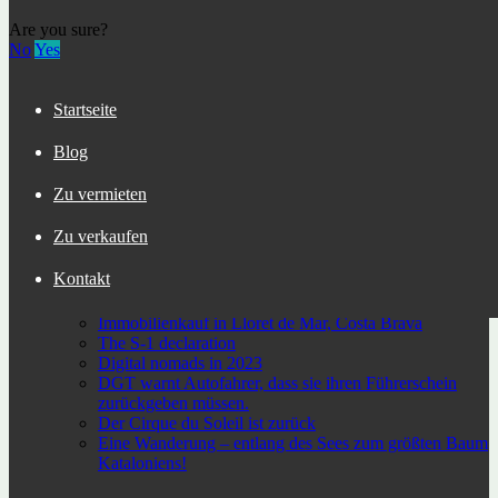
Lloret de Mar- Fenals ref: LM-019
Are you sure?
233000€
Wohnungen
No
Yes
Продаётся недвижимость в городе Льорет де Мар
ref: 34557
Startseite
156000€
Wohnungen
Blog
Neueste beiträge
Zu vermieten
Льорет-де-Мар (Lloret de Mar) – популярный
курортный город на побережье Коста-Брава
Zu verkaufen
Residence permit in Spain and immigration
Andorra – живописные пейзажи и панорамные
Kontakt
виды на горы и озера.
Первое путешествие в Сан Себастьян
Immobilienkauf in Lloret de Mar, Costa Brava
The S-1 declaration
Digital nomads in 2023
DGT warnt Autofahrer, dass sie ihren Führerschein
zurückgeben müssen.
Der Cirque du Soleil ist zurück
Eine Wanderung – entlang des Sees zum größten Baum
Kataloniens!