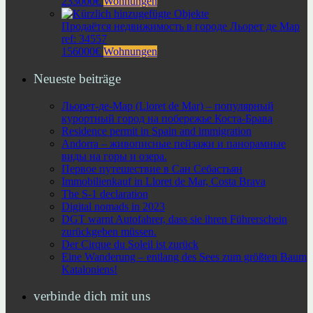
233000€
Wohnungen
Продаётся недвижимость в городе Льорет де Мар
ref: 34557
156000€
Wohnungen
Neueste beiträge
Льорет-де-Мар (Lloret de Mar) – популярный
курортный город на побережье Коста-Брава
Residence permit in Spain and immigration
Andorra – живописные пейзажи и панорамные
виды на горы и озера.
Первое путешествие в Сан Себастьян
Immobilienkauf in Lloret de Mar, Costa Brava
The S-1 declaration
Digital nomads in 2023
DGT warnt Autofahrer, dass sie ihren Führerschein
zurückgeben müssen.
Der Cirque du Soleil ist zurück
Eine Wanderung – entlang des Sees zum größten Baum
Kataloniens!
verbinde dich mit uns