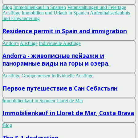
Blog
Immobilienkauf in Spanien
Veranstaltungen und Feiertage
Ausflüge
Immobilien und Urlaub in Spanien
Aufenthaltserlaubnis
und Einwanderung
Residence permit in Spain and immigration
Andorra
Ausflüge
Individuelle Ausflüge
Andorra - живописные пейзажи и
панорамные виды на горы и озера.
Ausflüge
Gruppenreisen
Individuelle Ausflüge
Первое путешествие в Сан Себастьян
Immobilienkauf in Spanien
Lloret de Mar
Immobilienkauf in Lloret de Mar, Costa Brava
Blog
The S-1 declaration