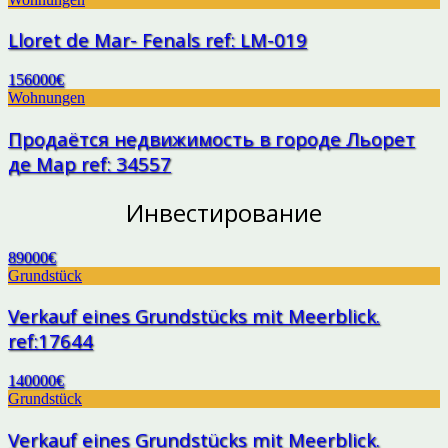
Lloret de Mar- Fenals ref: LM-019
156000€
Wohnungen
Продаётся недвижимость в городе Льорет
де Мар ref: 34557
Инвестирование
89000€
Grundstück
Verkauf eines Grundstücks mit Meerblick.
ref:17644
140000€
Grundstück
Verkauf eines Grundstücks mit Meerblick.