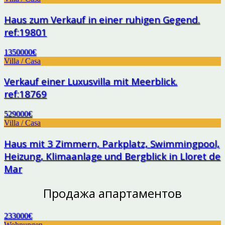
Haus zum Verkauf in einer ruhigen Gegend.
ref:19801
1350000€
Villa / Casa
Verkauf einer Luxusvilla mit Meerblick.
ref:18769
529000€
Villa / Casa
Haus mit 3 Zimmern, Parkplatz, Swimmingpool,
Heizung, Klimaanlage und Bergblick in Lloret de
Mar
Продажа апартаментов
233000€
Wohnungen