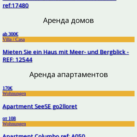
ref:17480
Аренда домов
ab 300€
Villa / Casa
Mieten Sie ein Haus mit Meer- und Bergblick -
REF: 12544
Аренда апартаментов
170€
Wohnungen
Apartment SeeSE go2lloret
от 108
Wohnungen
Apartment Columbo ref: A050