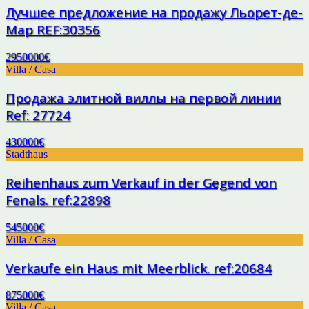
Лучшее предложение на продажу Льорет-де-
Мар REF:30356
2950000€
Villa / Casa
Продажа элитной виллы на первой линии
Ref: 27724
430000€
Stadthaus
Reihenhaus zum Verkauf in der Gegend von
Fenals. ref:22898
545000€
Villa / Casa
Verkaufe ein Haus mit Meerblick. ref:20684
875000€
Villa / Casa