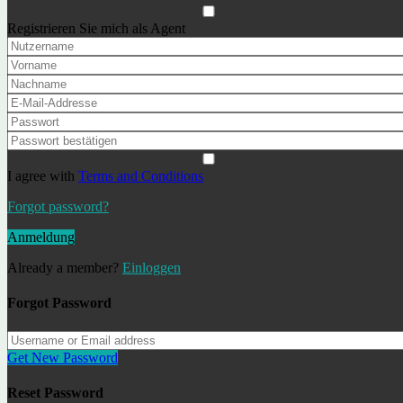
Hotel
Registrieren Sie mich als Agent
Stadthaus
Villa / Casa
Wohnungen
€
I agree with
Terms and Conditions
€
Forgot password?
Schlafzimmer
Anmeldung
Already a member?
Einloggen
Schlafzimmer
Forgot Password
Studio
1+
Get New Password
2+
Reset Password