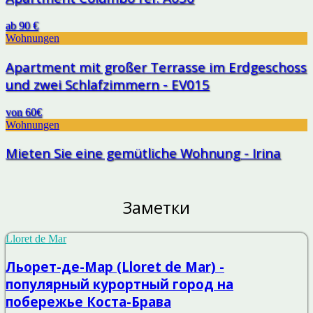
ab 90 €
Wohnungen
Apartment mit großer Terrasse im Erdgeschoss
und zwei Schlafzimmern - EV015
von 60€
Wohnungen
Mieten Sie eine gemütliche Wohnung - Irina
Заметки
Lloret de Mar
Льорет-де-Мар (Lloret de Mar) -
популярный курортный город на
побережье Коста-Брава