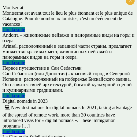
×
×
×
×
×
×
Montserrat
Montserrat est avant tout le lieu le plus étonnant et le plus unique de
Catalogne. Pour de nombreux touristes, c'est un événement de
vacances !
Lire la suite
Andorra – живописные пейзажи и панорамные виды на горы и
озера.
Arinsal, расположенный в западной части страны, предлагает
множество красивых мест, живописных пейзажей и
панорамных видов на горы и озера.
Lire la suite
Первое путешествие в Сан Себастьян
Сан Себастьян (или Доностия) - красивый город в Северной
Испании, расположенный на побережье Бискайского залива.
Он славится своей архитектурой, богатой культурной сценой
и кулинарными традициями.
Lire la suite
Digital nomads in 2023
💻 New destinations for digital nomads In 2021, taking advantage
of the spread of remote work, more than 30 countries have
introduced visas for « digital nomads ». These immigration
programs […]
Lire la suite
Le Cirque du Soleil est de retour