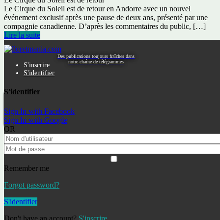
Le Cirque du Soleil est de retour en Andorre avec un nouvel
événement exclusif après une pause de deux ans, présenté par une
compagnie canadienne. D’après les commentaires du public, […]
Lire la suite
Home
Первое путешествие в Сан Себастьян
Des publications toujours fraîches dans
notre chaîne de télégrammes
S'inscrire
Catégorie :
Visites de groupe
S'identifier
S'identifier
Excursions
Excursions individuelles
Visites de groupe
Sign In with Facebook
Первое путешествие в Сан Себастьян
Sign In with Google
OR
Rechercher dans notre blog
Rechercher :
Remember me
Forgot password?
Propriétés en vedette
S'identifier
Don't have an account?
S'inscrire