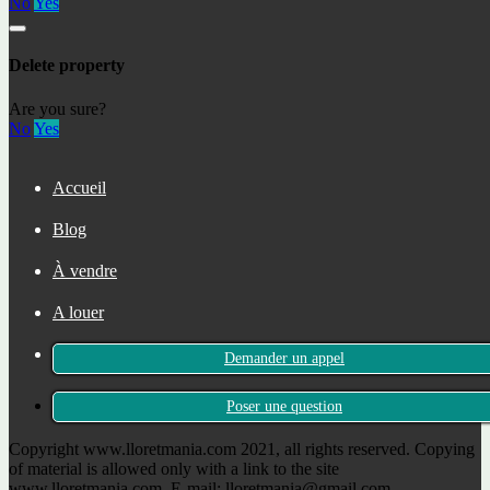
No
Yes
Le Cirque du Soleil est de retour
Une randonnée – le long du lac jusqu’au plus grand
arbre de Catalogne !
Rupit – la ville des sorcières et un joyau médiéval
Delete property
Connecte avec nous
Are you sure?
No
Yes
+34 722 465 683
Rector Coch, 5
Accueil
Lloret de Mar, Girona 17310
Blog
Spain
À vendre
A louer
Contact
Demander un appel
Poser une question
Copyright www.lloretmania.com 2021, all rights reserved. Copying
of material is allowed only with a link to the site
www.lloretmania.com. E-mail: lloretmania@gmail.com