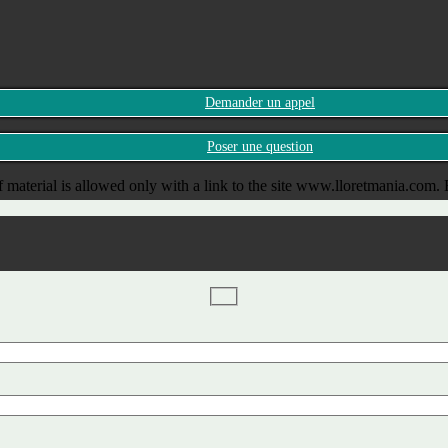
Demander un appel
Poser une question
 material is allowed only with a link to the site www.lloretmania.com