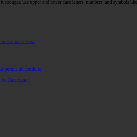
t stronger, use upper and lower case letters, numbers, and symbols like
на горы и озера.
eur permis de conduire.
e de Catalogne !