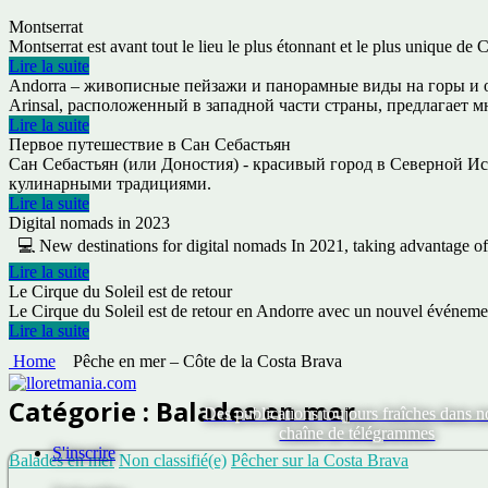
Montserrat
Montserrat est avant tout le lieu le plus étonnant et le plus unique d
Lire la suite
Andorra – живописные пейзажи и панорамные виды на горы и о
Arinsal, расположенный в западной части страны, предлагает 
Lire la suite
Первое путешествие в Сан Себастьян
Сан Себастьян (или Доностия) - красивый город в Северной Ис
кулинарными традициями.
Lire la suite
Digital nomads in 2023
💻 New destinations for digital nomads In 2021, taking advantage of
Lire la suite
Le Cirque du Soleil est de retour
Le Cirque du Soleil est de retour en Andorre avec un nouvel événeme
Lire la suite
Home
Pêche en mer – Côte de la Costa Brava
Catégorie :
Balades en mer
Des publications toujours fraîches dans n
chaîne de télégrammes
S'inscrire
Balades en mer
Non classifié(e)
Pêcher sur la Costa Brava