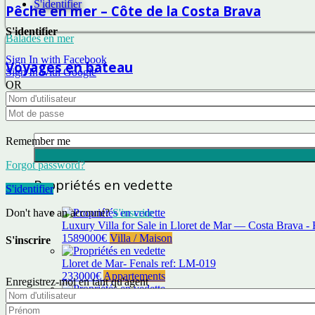
S'identifier
Pêche en mer – Côte de la Costa Brava
S'identifier
Balades en mer
Sign In with Facebook
Voyages en bateau
Sign In with Google
OR
Rechercher dans notre blog
Rechercher :
Remember me
Forgot password?
Propriétés en vedette
S'identifier
Don't have an account?
S'inscrire
Luxury Villa for Sale in Lloret de Mar — Costa Brava -
1589000€
Villa / Maison
S'inscrire
Lloret de Mar- Fenals ref: LM-019
233000€
Appartements
Enregistrez-moi en tant qu'agent
Apartment SeeSE go2lloret
170€
Appartements