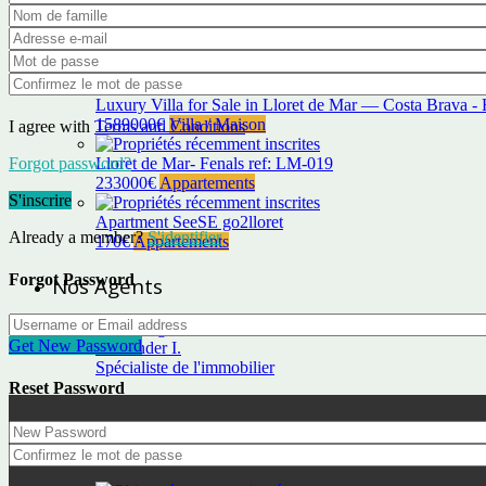
Propriétés récemment inscrites
Luxury Villa for Sale in Lloret de Mar — Costa Brava -
1589000€
Villa / Maison
I agree with
Terms and Conditions
Lloret de Mar- Fenals ref: LM-019
Forgot password?
233000€
Appartements
S'inscrire
Apartment SeeSE go2lloret
Already a member?
S'identifier
170€
Appartements
Forgot Password
Nos Agents
Get New Password
Alexander I.
Spécialiste de l'immobilier
Reset Password
Objets récemment ajoutés