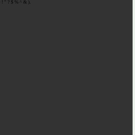
 ! " ? $ % ^ & ).