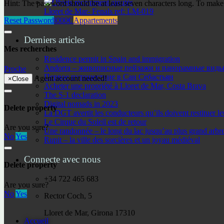
Hint: The password should be at least seven characters long. To make i
Lloret de Mar- Fenals ref: LM-019
233000€
Appartements
Reset Password
Derniers articles
Mes recherches
Residence permit in Spain and immigration
Andorra – живописные пейзажи и панорамные виды 
Proche
Первое путешествие в Сан Себастьян
Agent account needed!
×
Close
Acheter une propriété à Lloret de Mar, Costa Brava
The S-1 declaration
Digital nomads in 2023
Delete property
La DGT avertit les conducteurs qu’ils doivent restituer l
Le Cirque du Soleil est de retour
Are you sure?
Une randonnée – le long du lac jusqu’au plus grand arbr
No
Yes
Rupit – la ville des sorcières et un joyau médiéval
Connecte avec nous
Delete property
+34 722 465 683
Are you sure?
No
Yes
Rector Coch, 5
Lloret de Mar, Girona 17310
Accueil