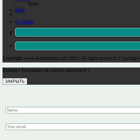
Spain
Blog
À vendre
A louer
Contact
Copyright www.lloretmania.com 2021, all rights reserved. Copying of
Erreur :
Formulaire de contact non trouvé !
ЗАКРЫТЬ