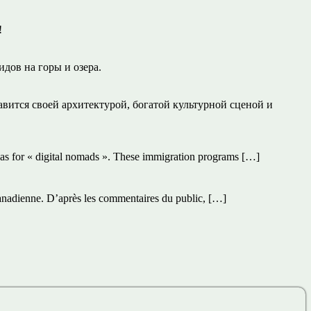
!
дов на горы и озера.
вится своей архитектурой, богатой культурной сценой и
sas for « digital nomads ». These immigration programs […]
anadienne. D’après les commentaires du public, […]