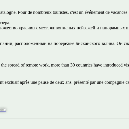
e Catalogne. Pour de nombreux touristes, c'est un événement de vacances 
зера.
множество красивых мест, живописных пейзажей и панорамных ви
пании, расположенный на побережье Бискайского залива. Он сла
 the spread of remote work, more than 30 countries have introduced vi
nt exclusif après une pause de deux ans, présenté par une compagnie c
otre