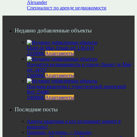
Alexander
Специалист по аренде недвижимости
Недавно добавленные объекты
Lloret de Mar- Fenals ref: LM-019
233000€
Апартаменты
Продаётся недвижимость в городе Льорет де Мар
ref: 34557
156000€
Апартаменты
Продажа квартиры с туристической лицензией
Ref: 25680
190000€
Апартаменты
Последние посты
Аренда квартиры и кто оплачивает ремонт в
квартире?
Перинеи, Андорра — Аркалис