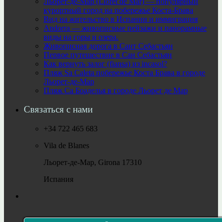
Льорет-де-Мар (Lloret de Mar) — популярный
курортный город на побережье Коста-Брава
Вид на жительство в Испании и иммиграция
Andorra — живописные пейзажи и панорамные
виды на горы и озера.
Живописная дорога в Сант Себастьян
Первое путешествие в Сан Себастьян
Как вернуть залог (fiansa) из incasol?
Пляж Sa Caleta побережье Коста Брава в городе
Льорет-де-Мар
Пляж Са Боаделья в городе Льорет де Мар
Связаться с нами
+34 722 465 683
Vila de Blanes
Льорет-де-Мар, Girona 17310
Испания