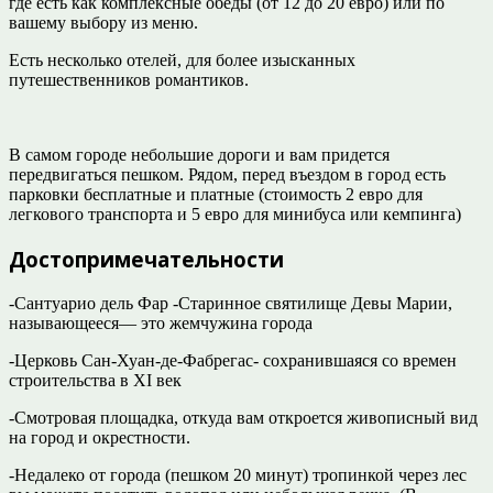
где есть как комплексные обеды (от 12 до 20 евро) или по
вашему выбору из меню.
Есть несколько отелей, для более изысканных
путешественников романтиков.
В самом городе небольшие дороги и вам придется
передвигаться пешком. Рядом, перед въездом в город есть
парковки бесплатные и платные (стоимость 2 евро для
легкового транспорта и 5 евро для минибуса или кемпинга)
Достопримечательности
-Сантуарио дель Фар -Старинное святилище Девы Марии,
называющееся— это жемчужина города
-Церковь Сан-Хуан-де-Фабрегас- сохранившаяся со времен
строительства в XI век
-Смотровая площадка, откуда вам откроется живописный вид
на город и окрестности.
-Недалеко от города (пешком 20 минут) тропинкой через лес