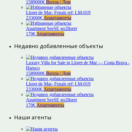
1589000€
Вилла / Дом
Lloret de Mar- Fenals ref: LM-019
233000€
Апартаменты
Apartment SeeSE go2lloret
170€
Апартаменты
Недавно добавленные объекты
Luxury Villa for Sale in Lloret de Mar — Costa Brava -
Haruco
1589000€
Вилла / Дом
Lloret de Mar- Fenals ref: LM-019
233000€
Апартаменты
Apartment SeeSE go2lloret
170€
Апартаменты
Наши агенты