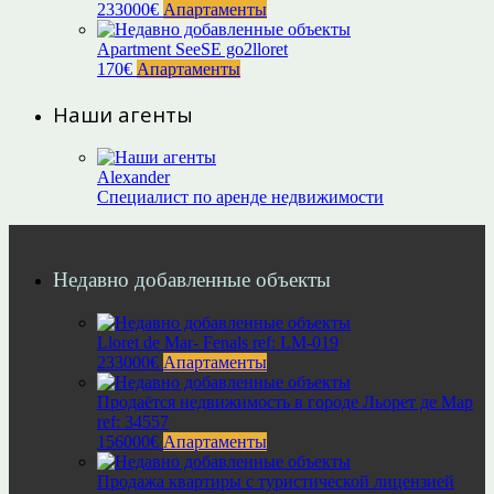
233000€
Апартаменты
Apartment SeeSE go2lloret
170€
Апартаменты
Наши агенты
Alexander
Специалист по аренде недвижимости
Недавно добавленные объекты
Lloret de Mar- Fenals ref: LM-019
233000€
Апартаменты
Продаётся недвижимость в городе Льорет де Мар
ref: 34557
156000€
Апартаменты
Продажа квартиры с туристической лицензией