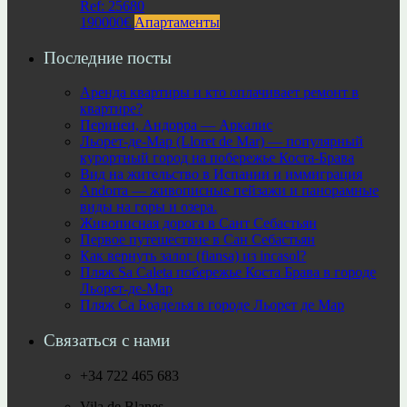
Ref: 25680
190000€
Апартаменты
Последние посты
Аренда квартиры и кто оплачивает ремонт в
квартире?
Перинеи, Андорра — Аркалис
Льорет-де-Мар (Lloret de Mar) — популярный
курортный город на побережье Коста-Брава
Вид на жительство в Испании и иммиграция
Andorra — живописные пейзажи и панорамные
виды на горы и озера.
Живописная дорога в Сант Себастьян
Первое путешествие в Сан Себастьян
Как вернуть залог (fiansa) из incasol?
Пляж Sa Caleta побережье Коста Брава в городе
Льорет-де-Мар
Пляж Са Боаделья в городе Льорет де Мар
Связаться с нами
+34 722 465 683
Vila de Blanes