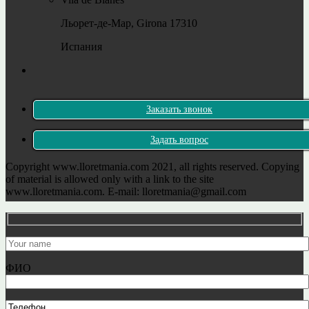
Льорет-де-Мар, Girona 17310
Испания
Заказать звонок
Задать вопрос
Copyright www.lloretmania.com 2021, all rights reserved. Copying
of material is allowed only with a link to the site
www.lloretmania.com. E-mail: lloretmania@gmail.com
ФИО