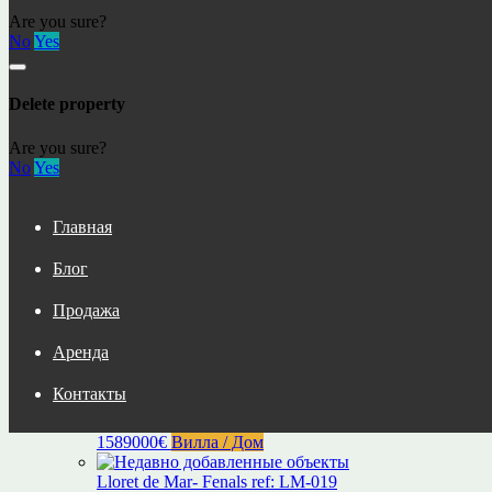
Найти:
Are you sure?
No
Yes
Избранные объекты
Delete property
Luxury Villa for Sale in Lloret de Mar — Costa Brava -
Are you sure?
Haruco
No
Yes
1589000€
Вилла / Дом
Lloret de Mar- Fenals ref: LM-019
Главная
233000€
Апартаменты
Блог
Apartment SeeSE go2lloret
170€
Апартаменты
Продажа
Недавно добавленные объекты
Аренда
Контакты
Luxury Villa for Sale in Lloret de Mar — Costa Brava -
Haruco
1589000€
Вилла / Дом
Lloret de Mar- Fenals ref: LM-019