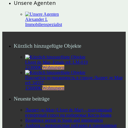
Unsere Agenten
Alexander I.
Immobilienspezialist
Kürzlich hinzugefügte Objekte
Lloret de Mar- Fenals ref: LM-019
233000€
Wohnungen
Продаётся недвижимость в городе Льорет де Мар
ref: 34557
156000€
Wohnungen
Neueste beiträge
Льорет-де-Мар (Lloret de Mar) – популярный
курортный город на побережье Коста-Брава
Residence permit in Spain and immigration
Andorra – живописные пейзажи и панорамные