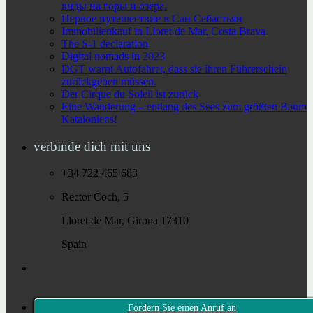
виды на горы и озера.
Первое путешествие в Сан Себастьян
Immobilienkauf in Lloret de Mar, Costa Brava
The S-1 declaration
Digital nomads in 2023
DGT warnt Autofahrer, dass sie ihren Führerschein
zurückgeben müssen.
Der Cirque du Soleil ist zurück
Eine Wanderung – entlang des Sees zum größten Baum
Kataloniens!
verbinde dich mit uns
+34 722 465 683
Rector Coch, 5
Lloret de Mar, Girona 17310
Spain
Fordern Sie einen Anruf an