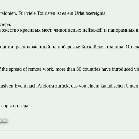
talonien. Für viele Touristen ist es ein Urlaubsereignis!
зера.
множество красивых мест, живописных пейзажей и панорамных ви
пании, расположенный на побережье Бискайского залива. Он сла
f the spread of remote work, more than 30 countries have introduced v
xklusiven Event nach Andorra zurück, das von einem kanadischen Unte
горы и озера.
erem