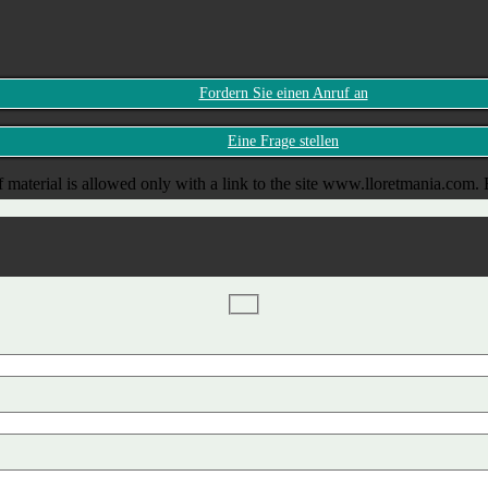
Fordern Sie einen Anruf an
Eine Frage stellen
 material is allowed only with a link to the site www.lloretmania.com