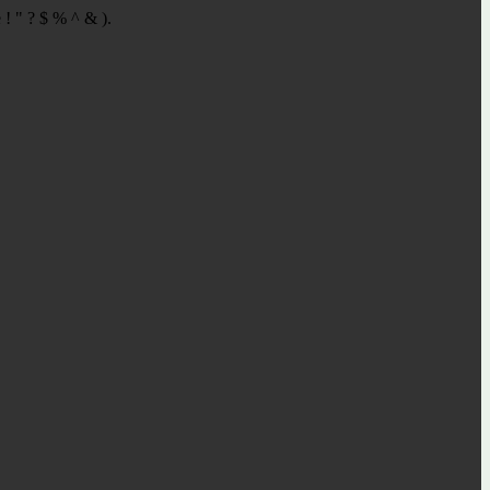
 ! " ? $ % ^ & ).