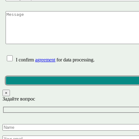
I confirm
agreement
for data processing.
×
Задайте вопрос