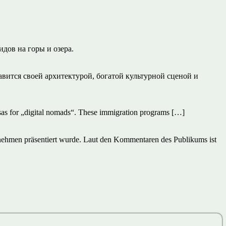
дов на горы и озера.
вится своей архитектурой, богатой культурной сценой и
isas for „digital nomads“. These immigration programs […]
rnehmen präsentiert wurde. Laut den Kommentaren des Publikums ist