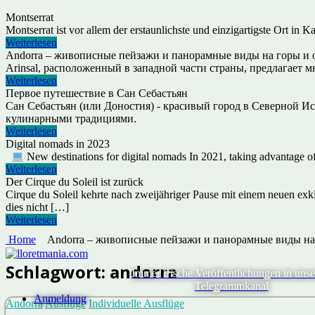
Montserrat
Montserrat ist vor allem der erstaunlichste und einzigartigste Ort in Ka
Weiterlesen
Andorra – живописные пейзажи и панорамные виды на горы и о
Arinsal, расположенный в западной части страны, предлагает 
Weiterlesen
Первое путешествие в Сан Себастьян
Сан Себастьян (или Доностия) - красивый город в Северной Ис
кулинарными традициями.
Weiterlesen
Digital nomads in 2023
New destinations for digital nomads In 2021, taking advantage o
Weiterlesen
Der Cirque du Soleil ist zurück
Cirque du Soleil kehrte nach zweijähriger Pause mit einem neuen e
dies nicht […]
Weiterlesen
Home
Andorra – живописные пейзажи и панорамные виды на 
Schlagwort:
andorra
Immer frische Veröffentlichungen in uns
Telegrammkanal
Anmeldung
Andorra
Ausflüge
Individuelle Ausflüge