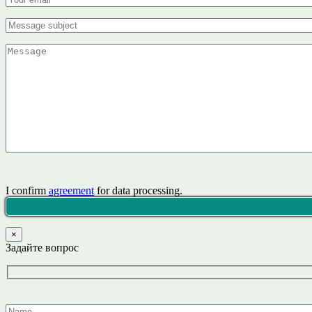
I confirm
agreement
for data processing.
×
Задайте вопрос