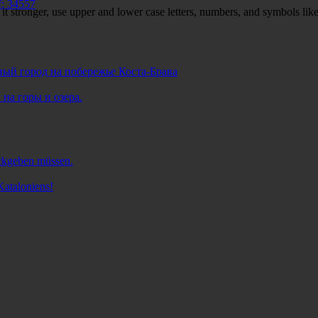
: 34557
t stronger, use upper and lower case letters, numbers, and symbols like
тный город на побережье Коста-Брава
на горы и озера.
ückgeben müssen.
ataloniens!