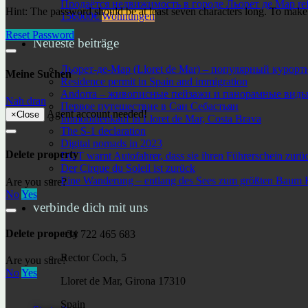
Продаётся недвижимость в городе Льорет де Мар ref
Hint: The password should be at least seven characters long. To make i
156000€
Wohnungen
Reset Password
Neueste beiträge
Льорет-де-Мар (Lloret de Mar) – популярный курор
Meine Suchen
Residence permit in Spain and immigration
Andorra – живописные пейзажи и панорамные виды 
Nah dran
Первое путешествие в Сан Себастьян
Agent account needed!
×
Close
Immobilienkauf in Lloret de Mar, Costa Brava
The S-1 declaration
Digital nomads in 2023
Delete property
DGT warnt Autofahrer, dass sie ihren Führerschein zur
Der Cirque du Soleil ist zurück
Eine Wanderung – entlang des Sees zum größten Baum K
Are you sure?
No
Yes
verbinde dich mit uns
Delete property
+34 722 465 683
Rector Coch, 5
Are you sure?
No
Yes
Lloret de Mar, Girona 17310
Spain