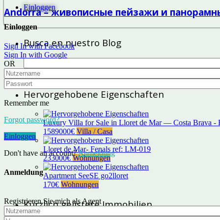
Einloggen
Andorra – живописные пейзажи и панорамны
Einloggen
Busca en nuestro Blog
Sign In with Facebook
Sign In with Google
Suchen
OR
nach:
Hervorgehobene Eigenschaften
Remember me
Forgot password?
Luxury Villa for Sale in Lloret de Mar — Costa Brava -
1589000€
Villa / Casa
Einloggen
Lloret de Mar- Fenals ref: LM-019
Don't have an account?
Anmeldung
233000€
Wohnungen
Anmeldung
Apartment SeeSE go2lloret
170€
Wohnungen
Registrieren Sie mich als Agent
Kürzlich gelistete Immobilien