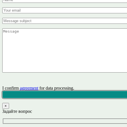
I confirm
agreement
for data processing.
×
Задайте вопрос