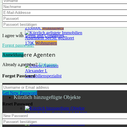
Luxury Villa for Sale in Lloret de Mar — Costa Brava -
1589000€
Villa / Casa
Lloret de Mar- Fenals ref: LM-019
233000€
Wohnungen
I agree with
Terms and Conditions
Apartment SeeSE go2lloret
170€
Wohnungen
Forgot password?
Unsere Agenten
Anmeldung
Already a member?
Einloggen
Alexander I.
Forgot Password
Immobilienspezialist
Get New Password
Kürzlich hinzugefügte Objekte
Reset Password
Lloret de Mar- Fenals ref: LM-019
233000€
Wohnungen