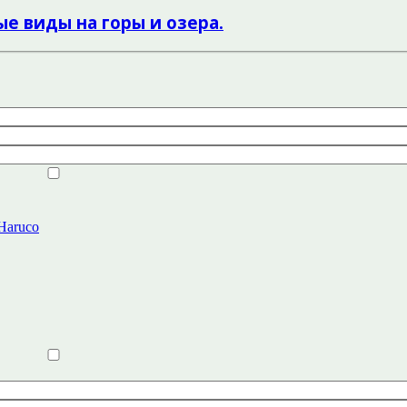
е виды на горы и озера.
 Haruco