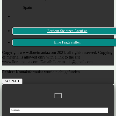
Spain
Fordern Sie einen Anruf an
Eine Frage stellen
Copyright www.lloretmania.com 2021, all rights reserved. Copying
of material is allowed only with a link to the site
www.lloretmania.com. E-mail: lloretmania@gmail.com
Fehler:
Kontaktformular wurde nicht gefunden.
ЗАКРЫТЬ