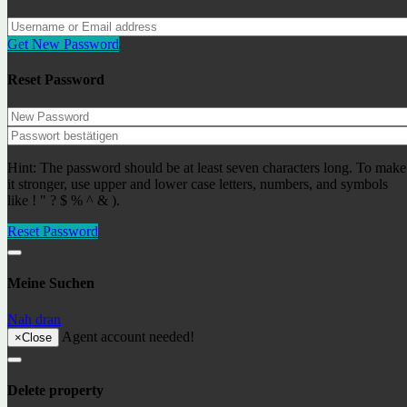
Lloret de Mar- Fenals ref: LM-019
233000€
Wohnungen
Get New Password
Apartment SeeSE go2lloret
Reset Password
170€
Wohnungen
Unsere Agenten
Hint: The password should be at least seven characters long. To make
Alexander I.
it stronger, use upper and lower case letters, numbers, and symbols
Immobilienspezialist
like ! " ? $ % ^ & ).
Reset Password
Kürzlich hinzugefügte Objekte
Meine Suchen
Lloret de Mar- Fenals ref: LM-019
Nah dran
233000€
Wohnungen
Agent account needed!
×
Close
Продаётся недвижимость в городе Льорет де Мар
ref: 34557
Delete property
156000€
Wohnungen