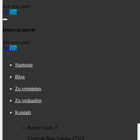
Are you sure?
Neueste beiträge
No
Yes
Льорет-де-Мар (Lloret de Mar) – популярный
курортный город на побережье Коста-Брава
Delete property
Residence permit in Spain and immigration
Andorra – живописные пейзажи и панорамные
виды на горы и озера.
Are you sure?
Первое путешествие в Сан Себастьян
No
Yes
Immobilienkauf in Lloret de Mar, Costa Brava
The S-1 declaration
Digital nomads in 2023
Startseite
DGT warnt Autofahrer, dass sie ihren Führerschein
zurückgeben müssen.
Blog
Der Cirque du Soleil ist zurück
Eine Wanderung – entlang des Sees zum größten Baum
Zu vermieten
Kataloniens!
Zu verkaufen
verbinde dich mit uns
Kontakt
+34 722 465 683
Rector Coch, 5
Lloret de Mar, Girona 17310