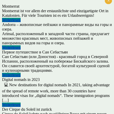
×
×
×
×
×
×
Montserrat
Montserrat ist vor allem der erstaunlichste und einzigartigste Ort in
Katalonien. Für viele Touristen ist es ein Urlaubsereignis!
Weiterlesen
Andorra – живописные пейзажи и панорамные виды на горы и
озера.
Arinsal, расположенный в западной части страны, предлагает
множество красивых мест, живописных пейзажей и
панорамных видов на горы и озера.
Weiterlesen
Первое путешествие в Сан Себастьян
Сан Себастьян (или Доностия) - красивый город в Северной
Испании, расположенный на побережье Бискайского залива.
Он славится своей архитектурой, богатой культурной сценой
и кулинарными традициями.
Weiterlesen
Digital nomads in 2023
💻 New destinations for digital nomads In 2021, taking advantage
of the spread of remote work, more than 30 countries have
introduced visas for „digital nomads“. These immigration programs
[…]
Weiterlesen
Der Cirque du Soleil ist zurück
Cirque du Soleil kehrte nach zweijähriger Pause mit einem neuen