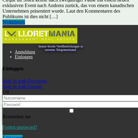
exklusiven Event nach Andorra zurück, das von einem kanadischen
Unternehmen präsentiert wurde. Laut den Kommentaren des
Publikums ist dies nicht […]
Weiterlesen
Home
Residence permit in Spain and immigration
Kategorie:
Immobilienkauf in
Immer frische Veröffentlichungen in
unserem Telegrammkanal
Anmeldung
Spanien
Einloggen
Einloggen
Blog
Immobilienkauf in Spanien
Veranstaltungen und Feiertage
Ausflüge
Immobilien und Urlaub in Spanien
Aufenthaltserlaubnis
und Einwanderung
Sign In with Facebook
Sign In with Google
Residence permit in Spain and immigration
OR
Immobilienkauf in Spanien
Lloret de Mar
Immobilienkauf in Lloret de Mar, Costa Brava
Remember me
Forgot password?
Busca en nuestro Blog
Einloggen