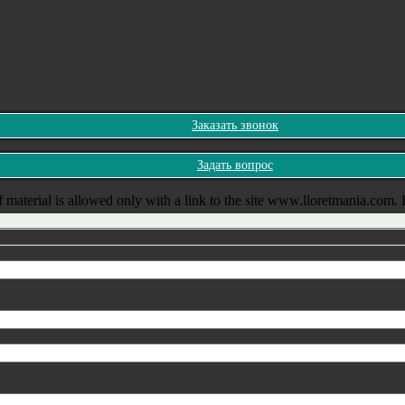
Заказать звонок
Задать вопрос
 material is allowed only with a link to the site www.lloretmania.com