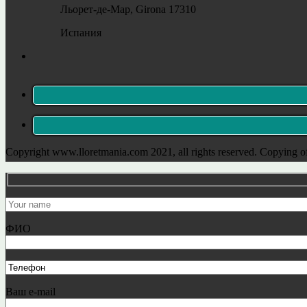
Льорет-де-Мар, Girona 17310
Испания
Copyright www.lloretmania.com 2021, all rights reserved. Copying of
ФИО
Ваш e-mail