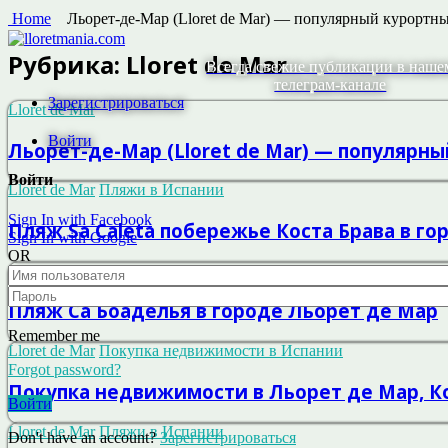
Home
Льорет-де-Мар (Lloret de Mar) — популярный курортны
Рубрика:
Lloret de Mar
Всегда свежие публикации в наше
телеграм-канале
Зарегистрироваться
Lloret de Mar
Войти
Льорет-де-Мар (Lloret de Mar) — популярн
Войти
Lloret de Mar
Пляжи в Испании
Sign In with Facebook
Пляж Sa Caleta побережье Коста Брава в г
Sign In with Google
OR
Lloret de Mar
Пляжи в Испании
Пляж Са Боаделья в городе Льорет де Мар
Remember me
Lloret de Mar
Покупка недвижимости в Испании
Forgot password?
Покупка недвижимости в Льорет де Мар, К
Войти
Lloret de Mar
Пляжи в Испании
Don't have an account?
Зарегистрироваться