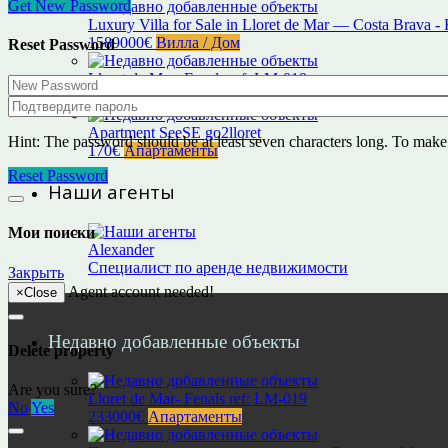
Get New Password
Luxury Villa for Sale in Lloret de Mar — Costa Brava -
1589000€
Вилла / Дом
Reset Password
Lloret de Mar- Fenals ref: LM-019
233000€
Апартаменты
Apartment SeeSE go2lloret
Hint: The password should be at least seven characters long. To make i
170€
Апартаменты
Reset Password
Наши агенты
Мои поиски
Alexander
Специалист по аренде недвижимости
Закрыть
Agent account needed!
×
Close
Недавно добавленные объекты
Delete property
Are you sure?
Lloret de Mar- Fenals ref: LM-019
No
Yes
233000€
Апартаменты