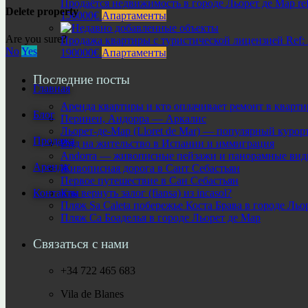
Продаётся недвижимость в городе Льорет де Мар ref
Delete property
156000€
Апартаменты
Are you sure?
Продажа квартиры с туристической лицензией Ref:
No
Yes
190000€
Апартаменты
Последние посты
Главная
Аренда квартиры и кто оплачивает ремонт в кварти
Блог
Перинеи, Андорра — Аркалис
Льорет-де-Мар (Lloret de Mar) — популярный курор
Продажа
Вид на жительство в Испании и иммиграция
Andorra — живописные пейзажи и панорамные виды
Аренда
Живописная дорога в Сант Себастьян
Первое путешествие в Сан Себастьян
Как вернуть залог (fiansa) из incasol?
Контакты
Пляж Sa Caleta побережье Коста Брава в городе Льо
Пляж Са Боаделья в городе Льорет де Мар
Связаться с нами
+34 722 465 683
Vila de Blanes