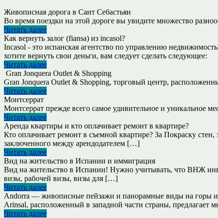
Живописная дорога в Сант Себастьян
Во время поездки на этой дороге вы увидите множество разноо
Читать далее
Как вернуть залог (fiansa) из incasol?
Incasol - это испанская агентство по управлению недвижимост
хотите вернуть свои деньги, вам следует сделать следующее:
Читать далее
Gran Jonquera Outlet & Shopping
Gran Jonquera Outlet & Shopping, торговый центр, расположе
Читать далее
Монтсеррат
Монтсеррат прежде всего самое удивительное и уникальное ме
Читать далее
Аренда квартиры и кто оплачивает ремонт в квартире?
Кто оплачивает ремонт в съемной квартире? За Покраску стен, 
заключенного между арендодателем […]
Читать далее
Вид на жительство в Испании и иммиграция
Вид на жительство в Испании! Нужно учитывать, что ВНЖ инве
визы, рабочей визы, визы для […]
Читать далее
Andorra — живописные пейзажи и панорамные виды на горы и 
Arinsal, расположенный в западной части страны, предлагает 
Читать далее