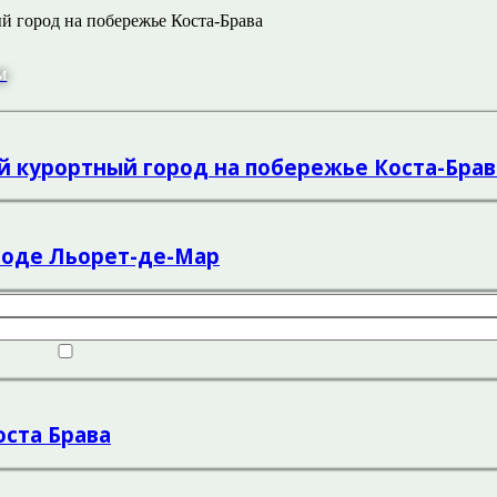
й город на побережье Коста-Брава
м
ый курортный город на побережье Коста-Брав
ороде Льорет-де-Мар
оста Брава