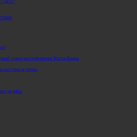
: 34557
 25680
ре?
тный город на побережье Коста-Брава
 на горы и озера.
рет-де-Мар