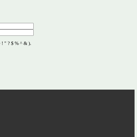
 ! " ? $ % ^ & ).