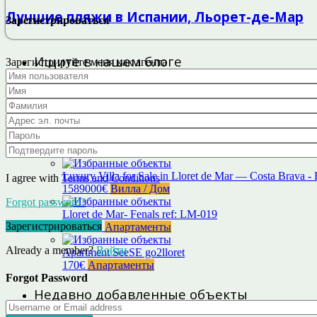
Лучшие пляжи в Испании, Льорет-де-Мар
Зарегистрироваться
Ищите в нашем блоге
Зарегистрируйте меня как агента
Найти:
Избранные объекты
Luxury Villa for Sale in Lloret de Mar — Costa Brava -
I agree with
Terms and Conditions
1589000€
Вилла / Дом
Forgot password?
Lloret de Mar- Fenals ref: LM-019
Зарегистрироваться
233000€
Апартаменты
Already a member?
Войти
Apartment SeeSE go2lloret
170€
Апартаменты
Forgot Password
Недавно добавленные объекты