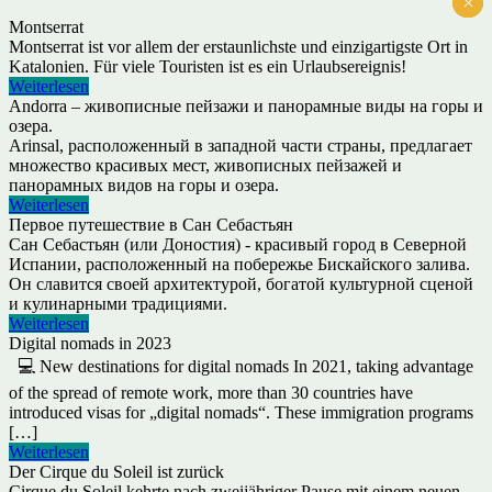
×
×
×
×
×
×
Montserrat
Montserrat ist vor allem der erstaunlichste und einzigartigste Ort in
Katalonien. Für viele Touristen ist es ein Urlaubsereignis!
Weiterlesen
Andorra – живописные пейзажи и панорамные виды на горы и
озера.
Arinsal, расположенный в западной части страны, предлагает
множество красивых мест, живописных пейзажей и
панорамных видов на горы и озера.
Weiterlesen
Первое путешествие в Сан Себастьян
Сан Себастьян (или Доностия) - красивый город в Северной
Испании, расположенный на побережье Бискайского залива.
Он славится своей архитектурой, богатой культурной сценой
и кулинарными традициями.
Weiterlesen
Digital nomads in 2023
💻 New destinations for digital nomads In 2021, taking advantage
of the spread of remote work, more than 30 countries have
introduced visas for „digital nomads“. These immigration programs
[…]
Weiterlesen
Der Cirque du Soleil ist zurück
Cirque du Soleil kehrte nach zweijähriger Pause mit einem neuen