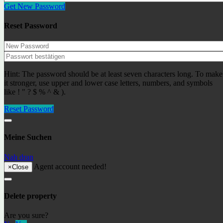
Get New Password
Lloret de Mar- Fenals ref: LM-019
233000€
Wohnungen
Reset Password
Apartment SeeSE go2lloret
170€
Wohnungen
Unsere Agenten
Hint: The password should be at least seven characters long. To make
it stronger, use upper and lower case letters, numbers, and symbols
like ! " ? $ % ^ & ).
Alexander I.
Immobilienspezialist
Reset Password
Meine Suchen
Kürzlich hinzugefügte Objekte
Nah dran
Agent account needed!
×
Close
Lloret de Mar- Fenals ref: LM-019
233000€
Wohnungen
Delete property
Продаётся недвижимость в городе Льорет де Мар
ref: 34557
156000€
Wohnungen
Are you sure?