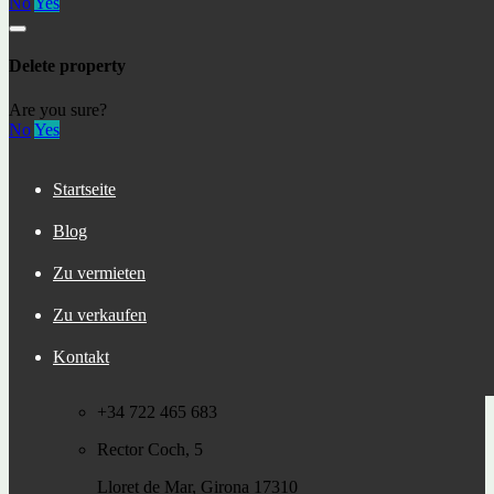
No
Yes
Neueste beiträge
Delete property
Льорет-де-Мар (Lloret de Mar) – популярный
курортный город на побережье Коста-Брава
Residence permit in Spain and immigration
Are you sure?
Andorra – живописные пейзажи и панорамные
No
Yes
виды на горы и озера.
Первое путешествие в Сан Себастьян
Immobilienkauf in Lloret de Mar, Costa Brava
Startseite
The S-1 declaration
Digital nomads in 2023
Blog
DGT warnt Autofahrer, dass sie ihren Führerschein
zurückgeben müssen.
Zu vermieten
Der Cirque du Soleil ist zurück
Eine Wanderung – entlang des Sees zum größten Baum
Zu verkaufen
Kataloniens!
Kontakt
verbinde dich mit uns
+34 722 465 683
Rector Coch, 5
Lloret de Mar, Girona 17310