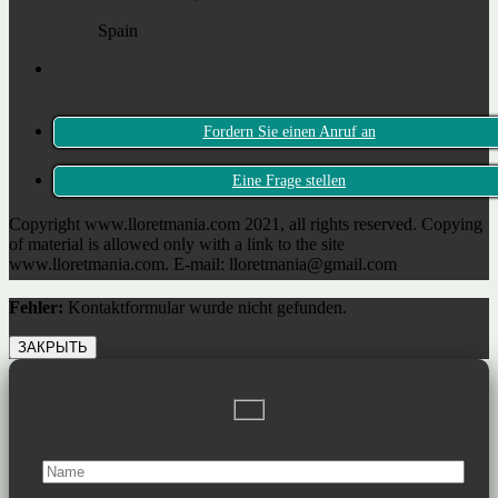
Spain
Fordern Sie einen Anruf an
Eine Frage stellen
Copyright www.lloretmania.com 2021, all rights reserved. Copying
of material is allowed only with a link to the site
www.lloretmania.com. E-mail: lloretmania@gmail.com
Fehler:
Kontaktformular wurde nicht gefunden.
ЗАКРЫТЬ